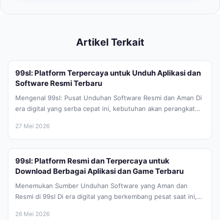
Artikel Terkait
99sl: Platform Terpercaya untuk Unduh Aplikasi dan
Software Resmi Terbaru
Mengenal 99sl: Pusat Unduhan Software Resmi dan Aman Di
era digital yang serba cepat ini, kebutuhan akan perangkat
lunak atau...
27 Mei 2026
99sl: Platform Resmi dan Terpercaya untuk
Download Berbagai Aplikasi dan Game Terbaru
Menemukan Sumber Unduhan Software yang Aman dan
Resmi di 99sl Di era digital yang berkembang pesat saat ini,
kebutuhan akan...
26 Mei 2026