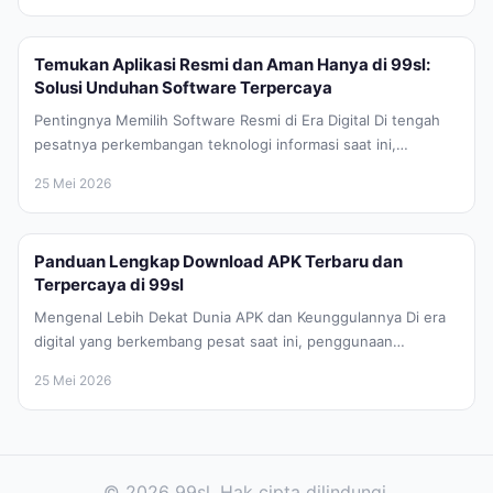
Temukan Aplikasi Resmi dan Aman Hanya di 99sl:
Solusi Unduhan Software Terpercaya
Pentingnya Memilih Software Resmi di Era Digital Di tengah
pesatnya perkembangan teknologi informasi saat ini,
kebutuhan akan perangkat lunak atau...
25 Mei 2026
Panduan Lengkap Download APK Terbaru dan
Terpercaya di 99sl
Mengenal Lebih Dekat Dunia APK dan Keunggulannya Di era
digital yang berkembang pesat saat ini, penggunaan
perangkat Android telah menjadi...
25 Mei 2026
© 2026 99sl. Hak cipta dilindungi.