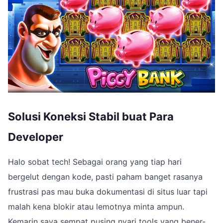
Solusi Koneksi Stabil buat Para
Developer
Halo sobat tech! Sebagai orang yang tiap hari
bergelut dengan kode, pasti paham banget rasanya
frustrasi pas mau buka dokumentasi di situs luar tapi
malah kena blokir atau lemotnya minta ampun.
Kemarin saya sempat pusing nyari tools yang bener-