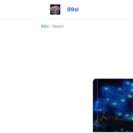
99sl
99sl
›
Resmi