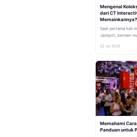
Mengenal Koleks
dari CT Interact
Memainkannya? 
Saat pertama kali m
Jackpot, pemain m
menyadari perpadua
22 Jul 2026
akrab dan...
Memahami Cara Ke
Panduan untuk P