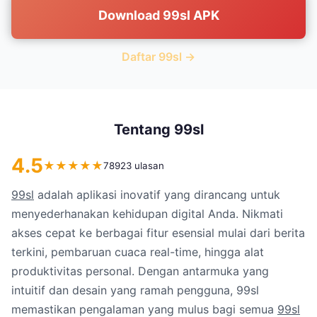
Download 99sl APK
Daftar 99sl →
Tentang 99sl
4.5
★
★
★
★
★
78923 ulasan
99sl
adalah aplikasi inovatif yang dirancang untuk
menyederhanakan kehidupan digital Anda. Nikmati
akses cepat ke berbagai fitur esensial mulai dari berita
terkini, pembaruan cuaca real-time, hingga alat
produktivitas personal. Dengan antarmuka yang
intuitif dan desain yang ramah pengguna, 99sl
memastikan pengalaman yang mulus bagi semua
99sl