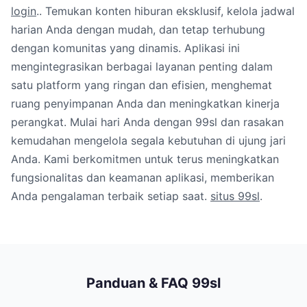
login
.. Temukan konten hiburan eksklusif, kelola jadwal
harian Anda dengan mudah, dan tetap terhubung
dengan komunitas yang dinamis. Aplikasi ini
mengintegrasikan berbagai layanan penting dalam
satu platform yang ringan dan efisien, menghemat
ruang penyimpanan Anda dan meningkatkan kinerja
perangkat. Mulai hari Anda dengan 99sl dan rasakan
kemudahan mengelola segala kebutuhan di ujung jari
Anda. Kami berkomitmen untuk terus meningkatkan
fungsionalitas dan keamanan aplikasi, memberikan
Anda pengalaman terbaik setiap saat.
situs 99sl
.
Panduan & FAQ 99sl